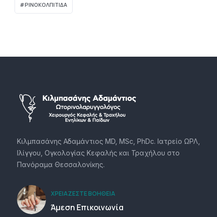
ΡΙΝΟΚΟΛΠΊΤΙΔΑ
Κιλμπασάνης Αδαμάντιος MD, MSc, PhDc. Ιατρείο ΩΡΛ,
Ιλίγγου, Ογκολογίας Κεφαλής και Τραχήλου στο
Πανόραμα Θεσσαλονίκης.
ΧΡΕΙΆΖΕΣΤΕ ΒΟΉΘΕΙΑ
Άμεση Επικοινωνία