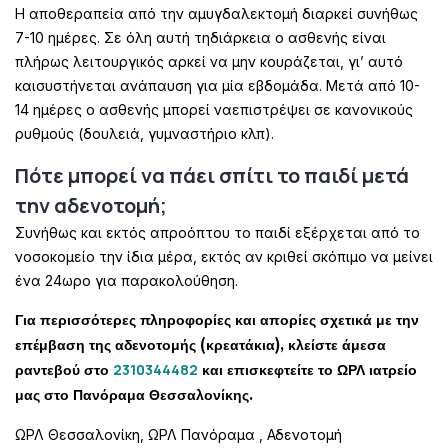
Η αποθεραπεία από την αμυγδαλεκτομή διαρκεί συνήθως
7-10 ημέρες. Σε όλη αυτή τη
διάρκεια ο ασθενής είναι
πλήρως λειτουργικός αρκεί να μην κουράζεται, γι’ αυτό
και
συστήνεται ανάπαυση για μία εβδομάδα. Μετά από 10-
14 ημέρες ο ασθενής μπορεί να
επιστρέψει σε κανονικούς
ρυθμούς (δουλειά, γυμναστήριο κλπ).
Πότε μπορεί να πάει σπίτι το παιδί μετά
την αδενοτομή;
Συνήθως και εκτός απροόπτου το παιδί εξέρχεται από το
νοσοκομείο την ίδια μέρα, εκτός αν κριθεί σκόπιμο να μείνει
ένα 24ωρο για παρακολούθηση.
Για περισσότερες πληροφορίες και απορίες σχετικά με την
επέμβαση της αδενοτομής (κρεατάκια), κλείστε άμεσα
2310344482
ραντεβού στο
και επισκεφτείτε το ΩΡΛ ιατρείο
μας στο Πανόραμα Θεσσαλονίκης.
ΩΡΛ Θεσσαλονίκη, ΩΡΛ Πανόραμα , Αδενοτομή