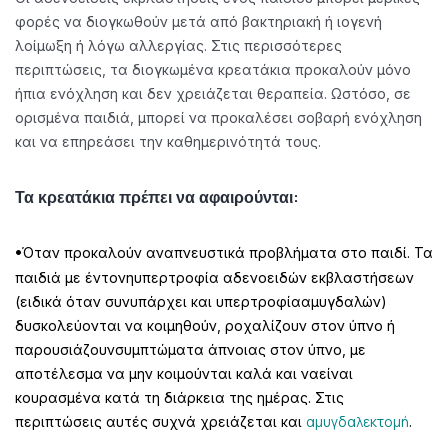
φορές να διογκωθούν μετά από βακτηριακή ή ιογενή
λοίμωξη ή λόγω αλλεργίας. Στις περισσότερες
περιπτώσεις, τα διογκωμένα κρεατάκια προκαλούν μόνο
ήπια ενόχληση και δεν χρειάζεται θεραπεία. Ωστόσο, σε
ορισμένα παιδιά, μπορεί να προκαλέσει σοβαρή ενόχληση
και να επηρεάσει την καθημερινότητά τους.
:
Τα κρεατάκια πρέπει να αφαιρούνται
Όταν προκαλούν αναπνευστικά προβλήματα στο παιδί. Τα
•
παιδιά με έντονη
υπερτροφία αδενοειδών εκβλαστήσεων
(ειδικά όταν συνυπάρχει και υπερτροφία
αμυγδαλών)
δυσκολεύονται να κοιμηθούν, ροχαλίζουν στον ύπνο ή
παρουσιάζουν
συμπτώματα άπνοιας στον ύπνο, με
αποτέλεσμα να μην κοιμούνται καλά και να
είναι
κουρασμένα κατά τη διάρκεια της ημέρας. Στις
αμυγδαλεκτομή
περιπτώσεις αυτές συχνά χρειάζεται και
.