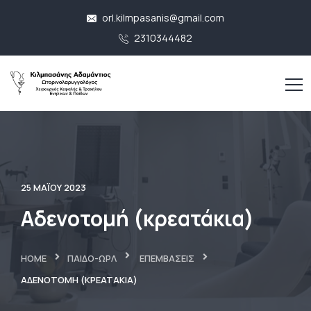
orl.kilmpasanis@gmail.com
2310344482
25 ΜΑΪ́ΟΥ 2023
Αδενοτομή (κρεατάκια)
HOME
ΠΑΙΔΟ-ΩΡΛ
ΕΠΕΜΒΆΣΕΙΣ
ΑΔΕΝΟΤΟΜΉ (ΚΡΕΑΤΆΚΙΑ)