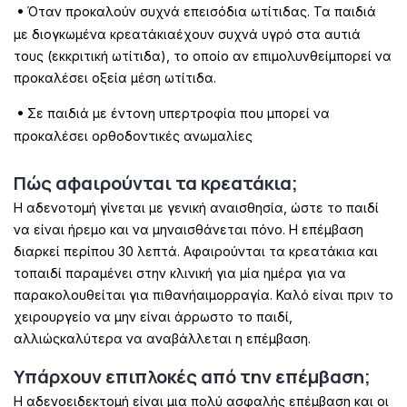
Όταν προκαλούν συχνά επεισόδια ωτίτιδας. Τα παιδιά
•
με διογκωμένα κρεατάκια
έχουν συχνά υγρό στα αυτιά
τους (εκκριτική ωτίτιδα), το οποίο αν επιμολυνθεί
μπορεί να
προκαλέσει οξεία μέση ωτίτιδα.
Σε παιδιά με έντονη υπερτροφία που μπορεί να
•
προκαλέσει ορθοδοντικές
ανωμαλίες
Πώς αφαιρούνται τα κρεατάκια;
Η αδενοτομή γίνεται με γενική αναισθησία, ώστε το παιδί
να είναι ήρεμο και να μην
αισθάνεται πόνο. Η επέμβαση
διαρκεί περίπου 30 λεπτά. Αφαιρούνται τα κρεατάκια και
το
παιδί παραμένει στην κλινική για μία ημέρα για να
παρακολουθείται για πιθανή
αιμορραγία. Καλό είναι πριν το
χειρουργείο να μην είναι άρρωστο το παιδί,
αλλιώς
καλύτερα να αναβάλλεται η επέμβαση.
Υπάρχουν επιπλοκές από την επέμβαση;
Η αδενοειδεκτομή είναι μια πολύ ασφαλής επέμβαση και οι