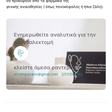
να προκύψουν από τα φάρμακα της
γενικής
αναισθησίας ( όπως πονοκέφαλος ή ήπια ζάλη).
Ενημερωθείτε αναλυτικά για την
αμυγδαλεκτομή
κλείστε άμεσα ραντεβού
orl.kilmpasanis@gmail.com
2310344482
&