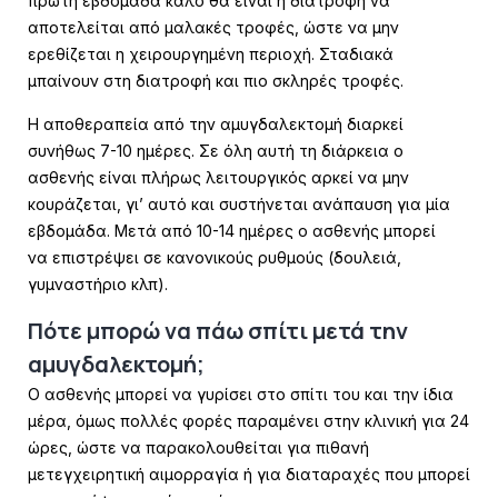
πρώτη εβδομάδα καλό θα είναι η διατροφή να
αποτελείται
από μαλακές τροφές, ώστε να μην
ερεθίζεται η χειρουργημένη περιοχή. Σταδιακά
μπαίνουν
στη διατροφή και πιο σκληρές τροφές.
Η αποθεραπεία από την αμυγδαλεκτομή διαρκεί
συνήθως 7-10 ημέρες. Σε όλη αυτή τη
διάρκεια ο
ασθενής είναι πλήρως λειτουργικός αρκεί να μην
κουράζεται, γι’ αυτό και
συστήνεται ανάπαυση για μία
εβδομάδα. Μετά από 10-14 ημέρες ο ασθενής μπορεί
να
επιστρέψει σε κανονικούς ρυθμούς (δουλειά,
γυμναστήριο κλπ).
Πότε μπορώ να πάω σπίτι μετά την
αμυγδαλεκτομή;
Ο ασθενής μπορεί να γυρίσει στο σπίτι του και την ίδια
μέρα, όμως πολλές φορές
παραμένει στην κλινική για 24
ώρες, ώστε να παρακολουθείται για πιθανή
μετεγχειρητική
αιμορραγία ή για διαταραχές που μπορεί