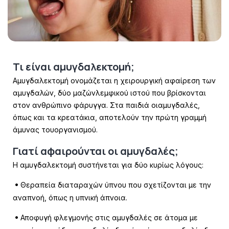
Τι είναι αμυγδαλεκτομή;
Αμυγδαλεκτομή ονομάζεται η χειρουργική αφαίρεση των
αμυγδαλών, δύο μαζών
λεμφικού ιστού που βρίσκονται
στον ανθρώπινο φάρυγγα. Στα παιδιά οι
αμυγδαλές,
όπως και τα κρεατάκια, αποτελούν την πρώτη γραμμή
άμυνας του
οργανισμού.
Γιατί αφαιρούνται οι αμυγδαλές;
Η αμυγδαλεκτομή συστήνεται για δύο κυρίως λόγους:
Θεραπεία διαταραχών ύπνου που σχετίζονται με την
•
αναπνοή, όπως η
υπνική άπνοια.
Αποφυγή φλεγμονής στις αμυγδαλές σε άτομα με
•