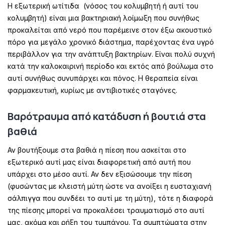
Η εξωτερική ωτίτιδα (νόσος του κολυμβητή ή αυτί του
κολυμβητή) είναι μια βακτηριακή λοίμωξη που συνήθως
προκαλείται από νερό που παρέμεινε στον έξω ακουστικό
πόρο για μεγάλο χρονικό διάστημα, παρέχοντας ένα υγρό
περιβάλλον για την ανάπτυξη βακτηρίων. Είναι πολύ συχνή
κατά την καλοκαιρινή περίοδο και εκτός από βούλωμα στο
αυτί συνήθως συνυπάρχει και πόνος. Η θεραπεία είναι
φαρμακευτική, κυρίως με αντιβιοτικές σταγόνες.
Βαρότραυμα από κατάδυση ή βουτιά στα
βαθιά
Αν βουτήξουμε στα βαθιά η πίεση που ασκείται στο
εξωτερικό αυτί μας είναι διαφορετική από αυτή που
υπάρχει στο μέσο αυτί. Αν δεν εξισώσουμε την πίεση
(φυσώντας με κλειστή μύτη ώστε να ανοίξει η ευσταχιανή
σάλπιγγα που συνδέει το αυτί με τη μύτη), τότε η διαφορά
της πίεσης μπορεί να προκαλέσει τραυματισμό στο αυτί
μας, ακόμα και ρήξη του τυμπάνου. Τα συμπτώματα στην