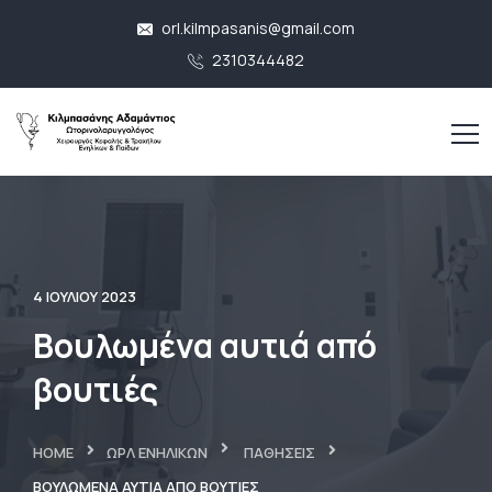
orl.kilmpasanis@gmail.com
2310344482
4 ΙΟΥΛΊΟΥ 2023
Βουλωμένα αυτιά από
βουτιές
HOME
ΩΡΛ ΕΝΗΛΊΚΩΝ
ΠΑΘΉΣΕΙΣ
ΒΟΥΛΩΜΈΝΑ ΑΥΤΙΆ ΑΠΌ ΒΟΥΤΙΈΣ