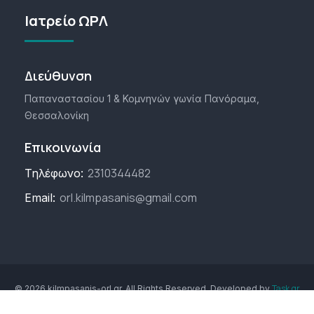
Ιατρείο ΩΡΛ
Διεύθυνση
Παπαναστασίου 1 & Κομνηνών γωνία Πανόραμα,
Θεσσαλονίκη
Επικοινωνία
2310344482
Τηλέφωνο:
orl.kilmpasanis@gmail.com
Email:
Task.gr
© 2026 kilmpasanis-orl.gr. All Rights Reserved. Developed by