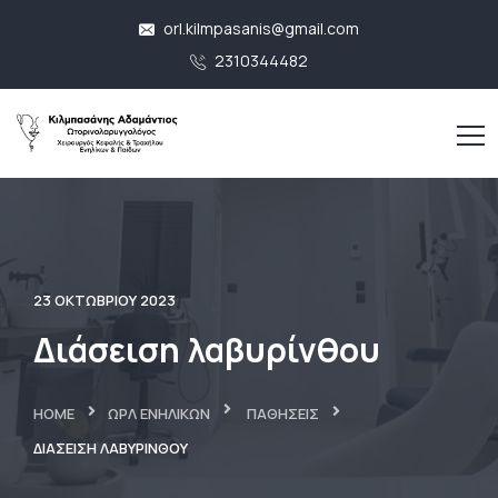
orl.kilmpasanis@gmail.com
2310344482
23 ΟΚΤΩΒΡΊΟΥ 2023
Διάσειση λαβυρίνθου
HOME
ΩΡΛ ΕΝΗΛΊΚΩΝ
ΠΑΘΉΣΕΙΣ
ΔΙΆΣΕΙΣΗ ΛΑΒΥΡΊΝΘΟΥ