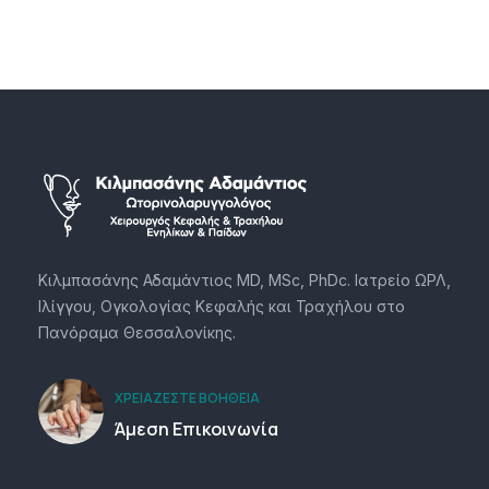
Κιλμπασάνης Αδαμάντιος MD, MSc, PhDc. Ιατρείο ΩΡΛ,
Ιλίγγου, Ογκολογίας Κεφαλής και Τραχήλου στο
Πανόραμα Θεσσαλονίκης.
ΧΡΕΙΆΖΕΣΤΕ ΒΟΉΘΕΙΑ
Άμεση Επικοινωνία