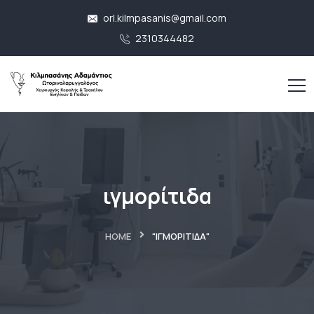
orl.kilmpasanis@gmail.com
2310344482
ιγμορίτιδα
HOME
"ΙΓΜΟΡΊΤΙΔΑ"