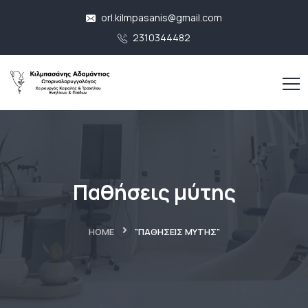
orl.kilmpasanis@gmail.com
2310344482
Παθήσεις μύτης
HOME
"ΠΑΘΉΣΕΙΣ ΜΎΤΗΣ"